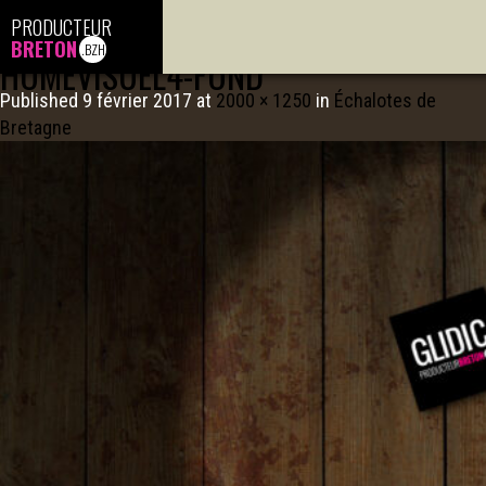
PRODUCTEUR
IMAGE NAVIGATION
BRETON
.BZH
HOMEVISUEL4-FOND
Published
9 février 2017
at
2000 × 1250
in
Échalotes de
Bretagne