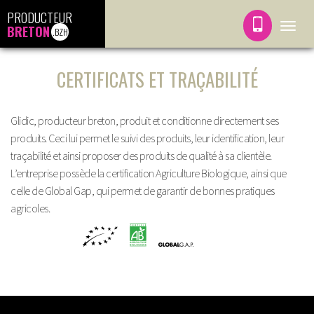
PRODUCTEUR
BRETON
Toggle
.BZH
navigat
CERTIFICATS ET TRAÇABILITÉ
Glidic, producteur breton, produit et conditionne directement ses
produits. Ceci lui permet le suivi des produits, leur identification, leur
traçabilité et ainsi proposer des produits de qualité à sa clientèle.
L’entreprise possède la certification Agriculture Biologique, ainsi que
celle de Global Gap, qui permet de garantir de bonnes pratiques
agricoles.